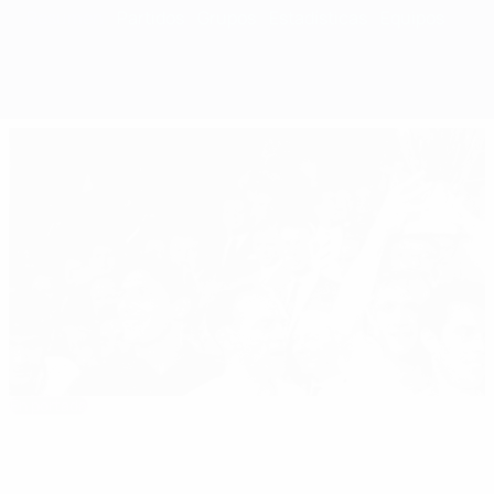
Resumen
Partidos
Grupos
Estadísticas
Equipos
En portada
1958/59: Di Stéfano suma y sigue