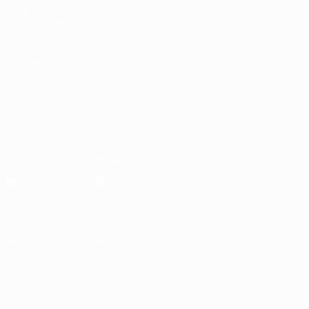
UEFA.com
Fundación de la
UEFA
ELEGIR IDIOMA
Español
English
Français
Deutsch
Русский
Español
Italiano
Português
العربية
SÍGANOS EN
Descarga la app oficial
Privacidad
Términos y condiciones
Política de cookies
Ajustes de privacidad