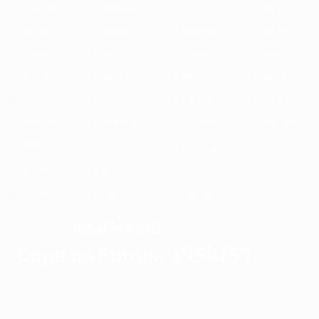
1989/90
1988/89
1987/88
1986/87
1985/86
1984/85
1983/84
1982/83
1981/82
1980/81
1979/80
1978/79
1977/78
1976/77
1975/76
1974/75
1973/74
1972/73
1971/72
1970/71
1969/70
1968/69
1967/68
1966/67
1965/66
1964/65
1963/64
1962/63
1961/62
1960/61
1959/60
1958/59
1957/58
1956/57
1955/56
Real Madrid
CAMPEÓN
Copa de Europa 1958/59