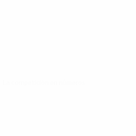
La competición en números
Estadísticas
Máximos
Más
clave
goleadores
partidos
Goles
Di Stéfano
Vavá
93
6
8
Partidos jugados
Vavá
Gonzalez
64
5
8