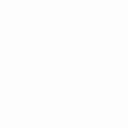
Wechselberger
Chuzo
4
8
UEFA Champions League
Partidos
Equipos
UEFA.tv
Noticias
Sorteos
Historia
Gaming
Sobre
Datos
Tienda (clubes)
VISITE
TAMBIÉN