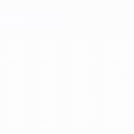
Saltar
al
contenido
Champions League oficial
Consíguela
principal
Resultados en directo y Fantasy
UEFA Champions League
Destacados
2025/26
2024/25
2023/24
2022/23
2021/22
2020/
2025/26
2024/25
2023/24
2022/23
2021/22
2020/21
2019/20
2018/19
2017/18
2016/17
2015/16
2014/15
2013/14
2012/13
2011/12
2010/11
2009/10
2008/09
2007/08
2006/07
2005/06
2004/05
2003/04
2002/03
2001/02
2000/01
1999/00
1998/99
1997/98
1996/97
1995/96
1994/95
1993/94
1992/93
1991/92
1990/91