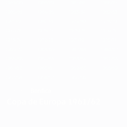
1989/90
1988/89
1987/88
1986/87
1985/86
1984/85
1983/84
1982/83
1981/82
1980/81
1979/80
1978/79
1977/78
1976/77
1975/76
1974/75
1973/74
1972/73
1971/72
1970/71
1969/70
1968/69
1967/68
1966/67
1965/66
1964/65
1963/64
1962/63
1961/62
1960/61
1959/60
1958/59
1957/58
1956/57
1955/56
Benfica
CAMPEÓN
Copa de Europa 1961/62