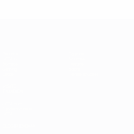
UEFA Champions League
Partidos
Equipos
UEFA.tv
Noticias
Sorteos
Historia
Gaming
Sobre
Datos
Tienda (clubes)
VISITE
TAMBIÉN
UEFA.com
Fundación de la
UEFA
ELEGIR IDIOMA
Español
English
Français
Deutsch
Русский
Español
Italiano