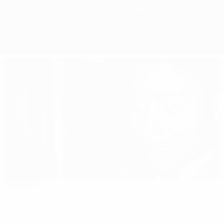
Resumen
Partidos
Grupos
Estadísticas
Equipos
En portada
1961/62: Eusébio da el triunfo al Benfica