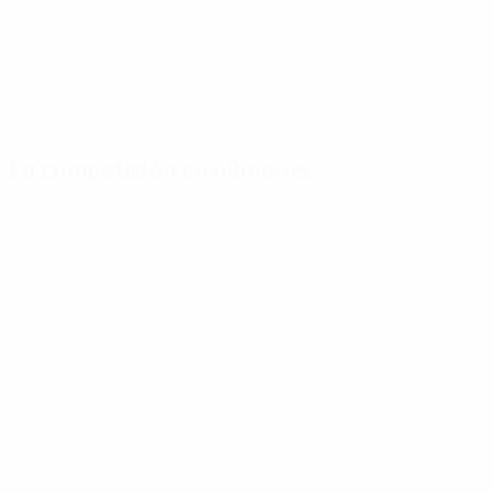
La competición en números
Estadísticas
Máximos
Más
clave
goleadores
partidos
Goles
Puskás
Miera
113
7
8
Partidos jugados
Águas
Araquistáin
60
6
8
Di Stéfano
Puskás
5
8