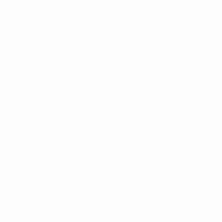
Português
العربية
SÍGANOS EN
Descarga la app oficial
Privacidad
Términos y condiciones
Política de cookies
Ajustes de privacidad
© 1998-2026 UEFA. Todos los derechos reservados
La palabra UEFA, el logo de la UEFA y todas las marcas relacionadas
con las competiciones de la UEFA están protegidas por las marcas
registradas y/o por el copyright de UEFA. Se prohíbe el uso de estas
marcas registradas para uso comercial. El uso de UEFA.com