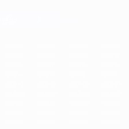
Saltar
al
contenido
Champions League oficial
Consíguela
principal
Resultados en directo y Fantasy
UEFA Champions League
Destacados
2025/26
2024/25
2023/24
2022/23
2021/22
2020/
2025/26
2024/25
2023/24
2022/23
2021/22
2020/21
2019/20
2018/19
2017/18
2016/17
2015/16
2014/15
2013/14
2012/13
2011/12
2010/11
2009/10
2008/09
2007/08
2006/07
2005/06
2004/05
2003/04
2002/03
2001/02
2000/01
1999/00
1998/99
1997/98
1996/97
1995/96
1994/95
1993/94
1992/93
1991/92
1990/91