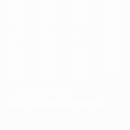
1989/90
1988/89
1987/88
1986/87
1985/86
1984/85
1983/84
1982/83
1981/82
1980/81
1979/80
1978/79
1977/78
1976/77
1975/76
1974/75
1973/74
1972/73
1971/72
1970/71
1969/70
1968/69
1967/68
1966/67
1965/66
1964/65
1963/64
1962/63
1961/62
1960/61
1959/60
1958/59
1957/58
1956/57
1955/56
Real Madrid
CAMPEÓN
Copa de Europa 1959/60