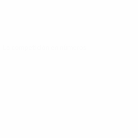
La competición en números
Estadísticas
Máximos
Más
clave
goleadores
partidos
Goles
Puskás
Weilbächer
144
12
7
Partidos jugados
Di Stéfano
Stinka
64
8
7
Stein
Pfaff
5
7