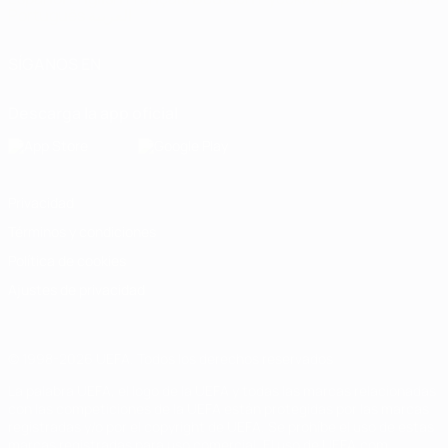
Português
العربية
SÍGANOS EN
Descarga la app oficial
Privacidad
Términos y condiciones
Política de cookies
Ajustes de privacidad
© 1998-2026 UEFA. Todos los derechos reservados
La palabra UEFA, el logo de la UEFA y todas las marcas relacionadas
con las competiciones de la UEFA están protegidas por las marcas
registradas y/o por el copyright de UEFA. Se prohíbe el uso de estas
marcas registradas para uso comercial. El uso de UEFA.com