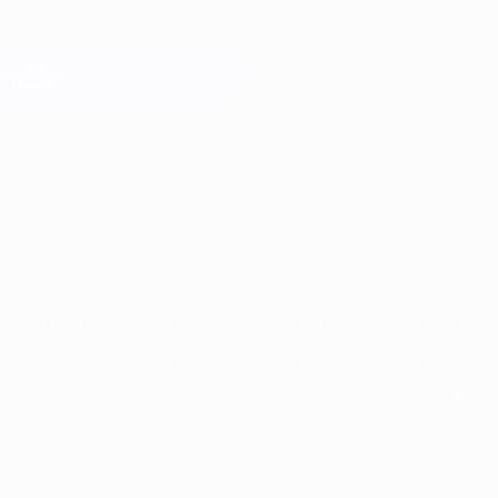
Saltar
al
contenido
Champions League oficial
Consíguela
principal
Resultados en directo y Fantasy
UEFA Champions League
Destacados
2025/26
2024/25
2023/24
2022/23
2021/22
2020/
2025/26
2024/25
2023/24
2022/23
2021/22
2020/21
2019/20
2018/19
2017/18
2016/17
2015/16
2014/15
2013/14
2012/13
2011/12
2010/11
2009/10
2008/09
2007/08
2006/07
2005/06
2004/05
2003/04
2002/03
2001/02
2000/01
1999/00
1998/99
1997/98
1996/97
1995/96
1994/95
1993/94
1992/93
1991/92
1990/91