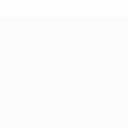
UEFA Champions League
Partidos
Equipos
UEFA.tv
Noticias
Sorteos
Historia
Gaming
Sobre
Datos
Tienda (clubes)
VISITE
TAMBIÉN
UEFA.com
Fundación de la
UEFA
ELEGIR IDIOMA
Español
English
Français
Deutsch
Русский
Español
Italiano