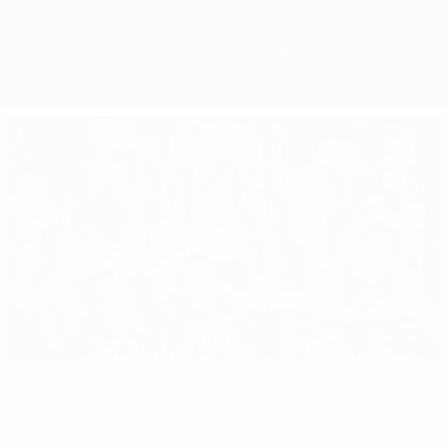
Resumen
Partidos
Grupos
Estadísticas
Equipos
01:15
En portada
Final de 2010: Inter - Bayern 2-0
Lo mejor de la temporada
01:15