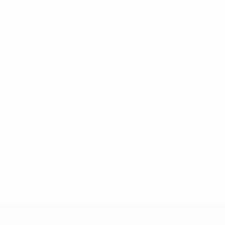
La competición en números
Estadísticas
Máximos
Más
clave
goleadores
partidos
Goles
Messi
Maicon
320
8
13
Partidos jugados
Cristiano Ronaldo
Júlio César
250
7
13
Olić
Lahm
7
13
UEFA Champions League