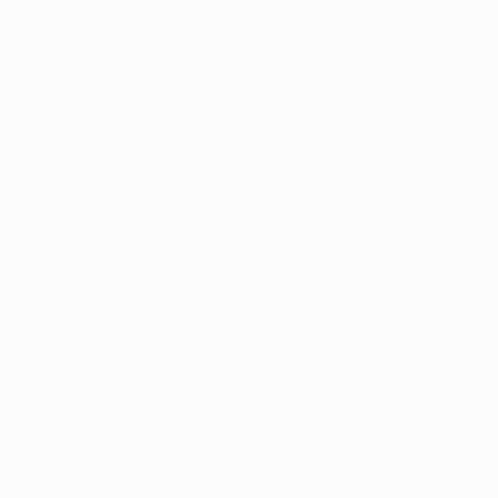
Saltar
al
contenido
Champions League oficial
Consíguela
principal
Resultados en directo y Fantasy
UEFA Champions League
Destacados
2025/26
2024/25
2023/24
2022/23
2021/22
2020/
2025/26
2024/25
2023/24
2022/23
2021/22
2020/21
2019/20
2018/19
2017/18
2016/17
2015/16
2014/15
2013/14
2012/13
2011/12
2010/11
2009/10
2008/09
2007/08
2006/07
2005/06
2004/05
2003/04
2002/03
2001/02
2000/01
1999/00
1998/99
1997/98
1996/97
1995/96
1994/95
1993/94
1992/93
1991/92
1990/91