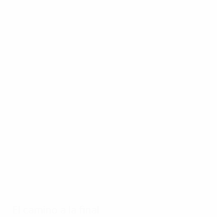
16/03/2023
Final de 2010: Inter -
Bayern 2-0
El camino a la final