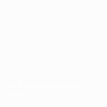
1989/90
1988/89
1987/88
1986/87
1985/86
1984/85
1983/84
1982/83
1981/82
1980/81
1979/80
1978/79
1977/78
1976/77
1975/76
1974/75
1973/74
1972/73
1971/72
1970/71
1969/70
1968/69
1967/68
1966/67
1965/66
1964/65
1963/64
1962/63
1961/62
1960/61
1959/60
1958/59
1957/58
1956/57
1955/56
Inter
CAMPEÓN
UEFA Champions League
2009/10