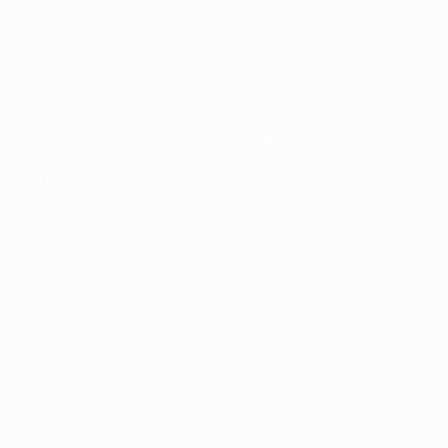
Partidos
Equipos
UEFA.tv
Noticias
Sorteos
Historia
Gaming
Sobre
Datos
Tienda (clubes)
VISITE
TAMBIÉN
UEFA.com
Fundación de la
UEFA
ELEGIR IDIOMA
Español
English
Français
Deutsch
Русский
Español
Italiano
Português
العربية
SÍGANOS EN