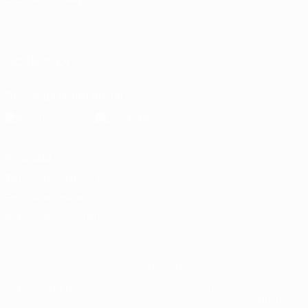
Español
English
Français
Deutsch
Русский
Español
Italiano
Português
العربية
SÍGANOS EN
Descarga la app oficial
Privacidad
Términos y condiciones
Política de cookies
Ajustes de privacidad
© 1998-2026 UEFA. Todos los derechos reservados
La palabra UEFA, el logo de la UEFA y todas las marcas relacionadas
con las competiciones de la UEFA están protegidas por las marcas