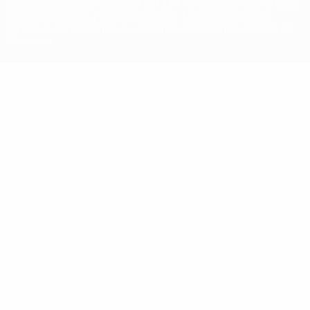
registradas y/o por el copyright de UEFA. Se prohíbe el uso de estas
marcas registradas para uso comercial. El uso de UEFA.com
significa la aceptación de sus Términos, Condiciones y Política de
Privacidad.