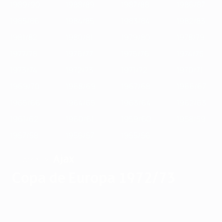
1989/90
1988/89
1987/88
1986/87
1985/86
1984/85
1983/84
1982/83
1981/82
1980/81
1979/80
1978/79
1977/78
1976/77
1975/76
1974/75
1973/74
1972/73
1971/72
1970/71
1969/70
1968/69
1967/68
1966/67
1965/66
1964/65
1963/64
1962/63
1961/62
1960/61
1959/60
1958/59
1957/58
1956/57
1955/56
Ajax
CAMPEÓN
Copa de Europa 1972/73