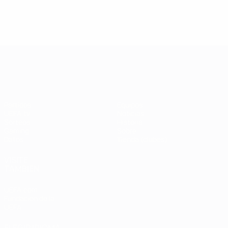
UEFA Champions League
Partidos
Equipos
UEFA.tv
Noticias
Sorteos
Historia
Gaming
Sobre
Datos
Tienda (clubes)
VISITE
TAMBIÉN
UEFA.com
Fundación de la
UEFA
ELEGIR IDIOMA