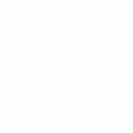
La competición en números
Estadísticas
Máximos
Más
clave
goleadores
partidos
Goles
G. Müller
Furino
160
11
9
Partidos jugados
Bene
Cuccureddu
114
6
9
Lubanski
Salvadore
5
9