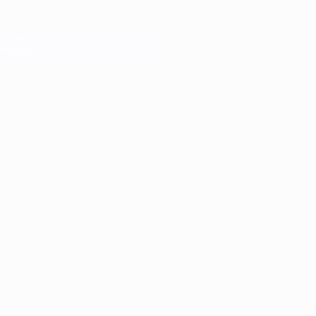
Saltar
al
contenido
Champions League oficial
Consíguela
principal
Resultados en directo y Fantasy
UEFA Champions League
Destacados
2025/26
2024/25
2023/24
2022/23
2021/22
2020/
2025/26
2024/25
2023/24
2022/23
2021/22
2020/21
2019/20
2018/19
2017/18
2016/17
2015/16
2014/15
2013/14
2012/13
2011/12
2010/11
2009/10
2008/09
2007/08
2006/07
2005/06
2004/05
2003/04
2002/03
2001/02
2000/01
1999/00
1998/99
1997/98
1996/97
1995/96
1994/95
1993/94
1992/93
1991/92
1990/91