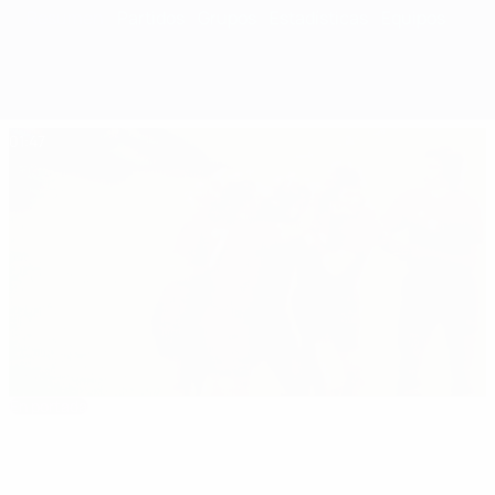
Resumen
Partidos
Grupos
Estadísticas
Equipos
01:47
En portada
Resumen: la gloria del Ajax en 1973 frente a la
Juventus