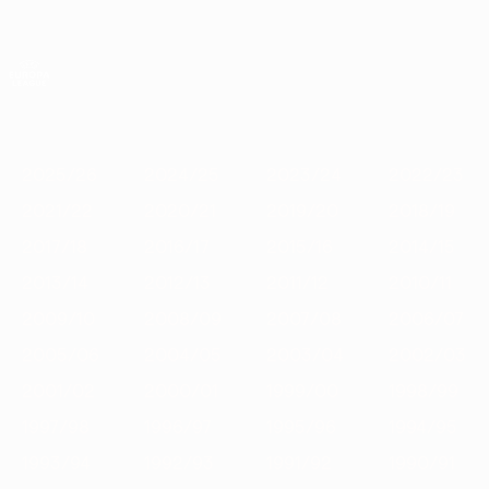
Saltar
al
contenido
UEFA Europa League oficial
Consíguela
principal
Resultados y estadísticas de fútbol en directo
UEFA Europa League
Destacados
2025/26
2024/25
2023/24
2022/23
2021/22
2025/26
2024/25
2023/24
2022/23
2021/22
2020/21
2019/20
2018/19
2017/18
2016/17
2015/16
2014/15
2013/14
2012/13
2011/12
2010/11
2009/10
2008/09
2007/08
2006/07
2005/06
2004/05
2003/04
2002/03
2001/02
2000/01
1999/00
1998/99
1997/98
1996/97
1995/96
1994/95
1993/94
1992/93
1991/92
1990/91