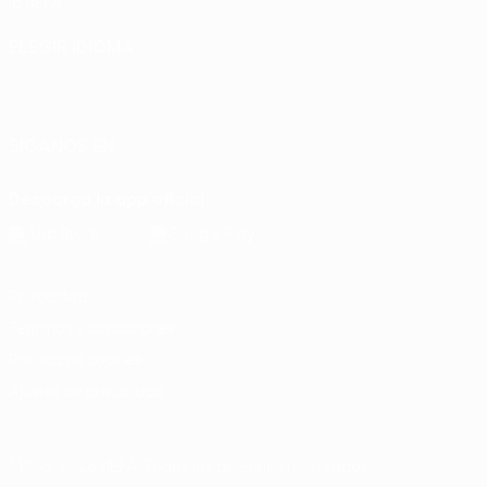
la UEFA
ELEGIR IDIOMA
Español
English
Français
Deutsch
Русский
Español
Italiano
Português
SÍGANOS EN
Descarga la app oficial
Privacidad
Términos y condiciones
Política de cookies
Ajustes de privacidad
© 1998-2026 UEFA. Todos los derechos reservados