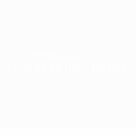
1989/90
1988/89
1987/88
1986/87
1985/86
1984/85
1983/84
1982/83
1981/82
1980/81
1979/80
1978/79
1977/78
1976/77
1975/76
1974/75
1973/74
1972/73
1971/72
Tottenham
CAMPEÓN
Copa de la UEFA 1983/84
Resumen
Partidos
Grupos
Estadísticas
Equipos
Parti