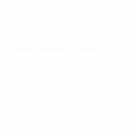
2,95
31'
Goles por partido
Minutos por gol
Cuándo se marcaron los goles