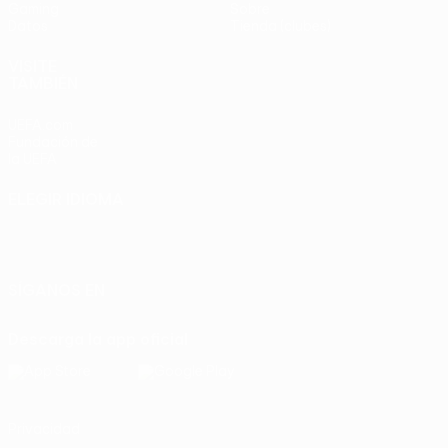
Gaming
Sobre
Datos
Tienda (clubes)
VISITE
TAMBIÉN
UEFA.com
Fundación de
la UEFA
ELEGIR IDIOMA
Español
English
Français
Deutsch
Русский
Español
Italiano
Português
SÍGANOS EN
Descarga la app oficial
Privacidad