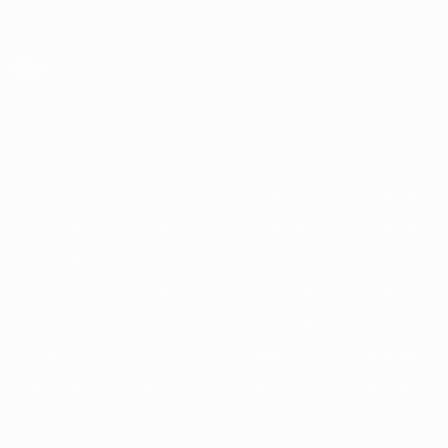
Saltar
al
contenido
UEFA Europa League oficial
Consíguela
principal
Resultados y estadísticas de fútbol en directo
UEFA Europa League
Destacados
2025/26
2024/25
2023/24
2022/23
2021/22
2025/26
2024/25
2023/24
2022/23
2021/22
2020/21
2019/20
2018/19
2017/18
2016/17
2015/16
2014/15
2013/14
2012/13
2011/12
2010/11
2009/10
2008/09
2007/08
2006/07
2005/06
2004/05
2003/04
2002/03
2001/02
2000/01
1999/00
1998/99
1997/98
1996/97
1995/96
1994/95
1993/94
1992/93
1991/92
1990/91