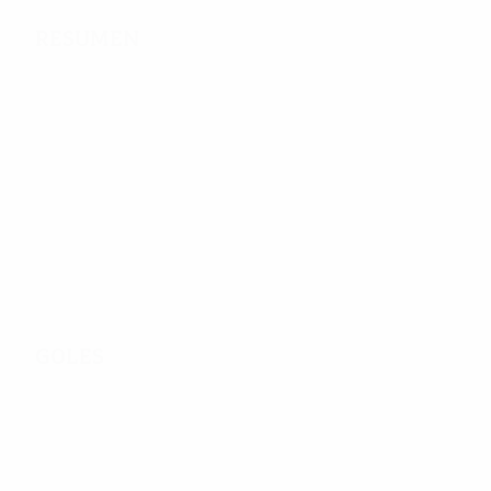
Resumen
252
Partidos jugados
64
64
Equipos de la
Incluyendo fase de
fase final
clasificación
Goles
371
Goles totales