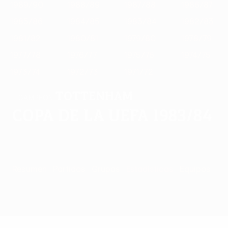
1989/90
1988/89
1987/88
1986/87
1985/86
1984/85
1983/84
1982/83
1981/82
1980/81
1979/80
1978/79
1977/78
1976/77
1975/76
1974/75
1973/74
1972/73
1971/72
Tottenham
CAMPEÓN
Copa de la UEFA 1983/84
Resumen
Partidos
Grupos
Estadísticas
Equipos