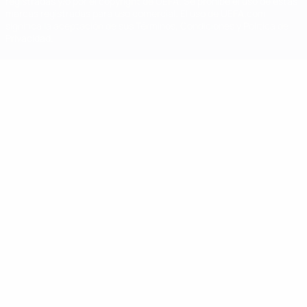
registradas y/o por el copyright de UEFA. Se prohíbe el uso de estas
marcas registradas para uso comercial. El uso de UEFA.com
significa la aceptación de sus Términos, Condiciones y Política de
Privacidad.