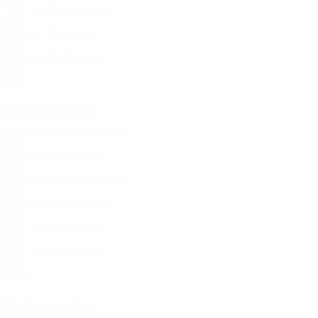
20
-
-
Skirmantas
21
LTU
22
-
-
Kaušinis
21
LTU
22
1
-
Paštukas
23
LTU
21
1
-
Delanteros
Edad
PAR
G
Jansonas
9
LTU
21
4
-
Matyžonok
9
LTU
20
3
-
Steponavičius
19
LTU
22
6
1
Stelmokas
20
LTU
21
1
-
Usavičius
20
LTU
20
1
-
Lukaševič
20
LTU
20
2
-
Entrenador