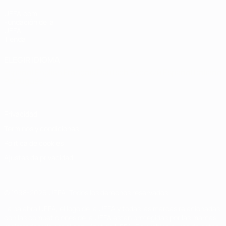
UEFA.com
Fundación de la
UEFA
Tienda
ELEGIR IDIOMA
Español
English
Français
Deutsch
Русский
Español
Italiano
Português
Privacidad
Términos y condiciones
Política de cookies
Ajustes de privacidad
© 1998-2026 UEFA. Todos los derechos reservados
La palabra UEFA, el logo de la UEFA y todas las marcas relacionadas
con las competiciones de la UEFA están protegidas por las marcas