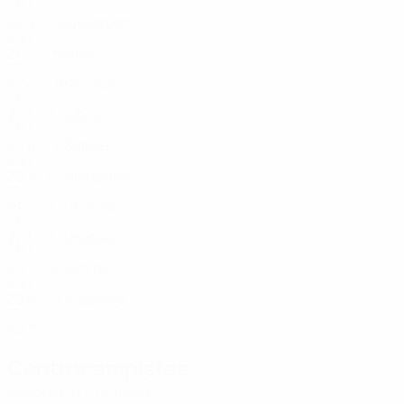
LTU
22
4
-
Rutkovskis
4
LTU
21
-
-
Nainys
5
LTU
22
-
-
Pranckus
7
LTU
20
1
-
Šetkus
11
LTU
20
4
-
Šapola
13
LTU
20
4
-
Bierontas
14
LTU
18
-
-
Jurjonas
15
LTU
22
1
-
Jarašius
15
LTU
20
-
-
Audinis
18
LTU
20
6
1
Mažionis
23
LTU
20
2
-
Centrocampistas
Edad
PAR
G
Praleika
5