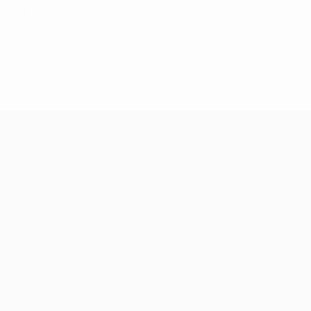
Andrius Skerla
LTU
* Suspendida hasta nuevo aviso. <a
href='https://es.uefa.com/insideuefa/mediaservices/medi
148df3492859-aef1bad645a5-1000--fifa-uefa-suspenden-
a-los-clubes-y-selecciones-nacionales-rusas/'>Más
información</a>
Campeonato de Europa Sub-21
Partidos
Noticias
Grupos
Historia
Vídeos
Sobre
Datos
Tienda
Equipos
VISITE
TAMBIÉN