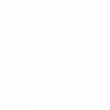
LTU
19
1
-
Trakšelis
5
LTU
21
-
-
Šluta
6
LTU
21
6
1
Klimavičius
7
LTU
21
2
-
Pavlovskij
7
LTU
19
1
-
D. Stankevičius
8
LTU
22
5
-
Ževžikovas
8
LTU
21
6
-
Gudelevičius
10
LTU
21
6
-
Vosylius
15
LTU
21
1
-
Civilka
15
LTU
21
-
-
Michelbrink
16
LTU
21
3
-
Lickūnas
16
LTU
20
2
-
Andrejev
17
LTU
22
3
-
Druktenis
21
LTU