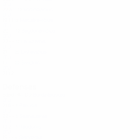
LTU
22
4
11
Voitinovičius
12
LTU
19
1
1
Matuškevičius
12
LTU
20
-
-
Bagdonavičius
12
LTU
22
-
-
Laukžemis
12
LTU
21
-
-
Linkevičius
22
LTU
19
-
-
Šivickas
22
LTU
21
1
2
Defensas
Edad
PAR
G
Burdzilauskas
2
LTU
21
6
-
Paliušis
3
LTU
22
-
-
Sasnauskas
3
LTU
19
2
-
Raudonis
3
LTU
19
-
-
Slendzoka
4