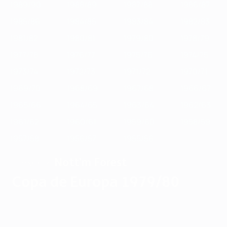
1989/90
1988/89
1987/88
1986/87
1985/86
1984/85
1983/84
1982/83
1981/82
1980/81
1979/80
1978/79
1977/78
1976/77
1975/76
1974/75
1973/74
1972/73
1971/72
1970/71
1969/70
1968/69
1967/68
1966/67
1965/66
1964/65
1963/64
1962/63
1961/62
1960/61
1959/60
1958/59
1957/58
1956/57
1955/56
Nott'm Forest
CAMPEÓN
Copa de Europa 1979/80