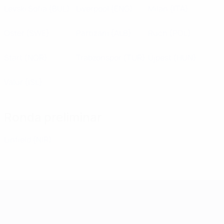
Levski Sofia
(BUL)
Liverpool
(ENG)
Milan
(ITA)
Öster
(SWE)
Partizani
(ALB)
Ruch
(POL)
Start
(NOR)
Trabzonspor
(TUR)
Újpest
(HUN)
Valur
(ISL)
Ronda preliminar
Linfield
(NIR)
UEFA Champions League