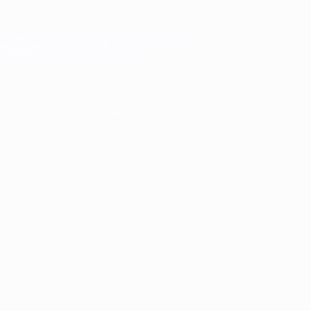
Saltar
al
contenido
Champions League oficial
Consíguela
principal
Resultados en directo y Fantasy
UEFA Champions League
Destacados
2025/26
2024/25
2023/24
2022/23
2021/22
2020/
2025/26
2024/25
2023/24
2022/23
2021/22
2020/21
2019/20
2018/19
2017/18
2016/17
2015/16
2014/15
2013/14
2012/13
2011/12
2010/11
2009/10
2008/09
2007/08
2006/07
2005/06
2004/05
2003/04
2002/03
2001/02
2000/01
1999/00
1998/99
1997/98
1996/97
1995/96
1994/95
1993/94
1992/93
1991/92
1990/91