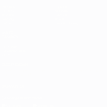
Partidos
Equipos
UEFA.tv
Noticias
Sorteos
Historia
Gaming
Sobre
Datos
Tienda (clubes)
VISITE
TAMBIÉN
UEFA.com
Fundación de la
UEFA
ELEGIR IDIOMA
Español
English
Français
Deutsch
Русский
Español
Italiano
Português
العربية
SÍGANOS EN
Descarga la app oficial