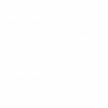
Strasbourg
(FRA)
Segunda ronda
Dinamo Tbilisi
Dukla
(CZE)
Dundalk
(IRL)
(GEO)
FC Arges
(ROU)
Omonia
(CYP)
Porto
(POR)
Servette
(SUI)
VB
(DEN)
Primera ronda
AEK Athens
(GRE)
Austria Wien
(AUT)
Beveren
(BEL)
Differdange
(LUX)
Hibernians
(MLT)
HJK
(FIN)