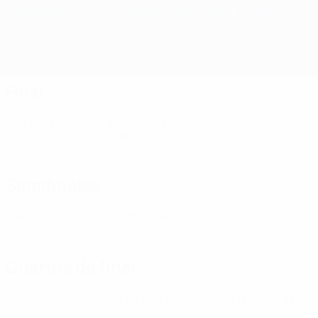
Resumen
Partidos
Grupos
Estadísticas
Equipos
Final
Hamburg
(GER)
Nott'm Forest
(ENG)
Semifinales
Ajax
(NED)
Real Madrid
(ESP)
Cuartos de final
Berlin
(GER)
Celtic
(SCO)
Hajduk Split
(CRO)