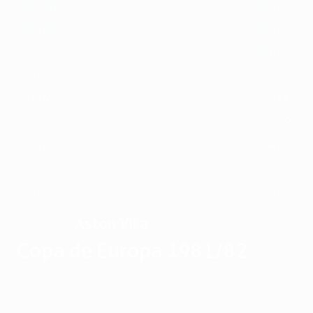
1989/90
1988/89
1985/86
1984/85
1981/82
1980/81
1977/78
1976/77
1973/74
1972/73
1969/70
1968/69
1965/66
1964/65
1961/62
1960/61
1957/58
1956/57
Aston Villa
CAMPEÓN
Copa de Europa 1981/82