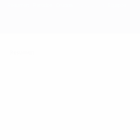
Resumen
Partidos
Grupos
Estadísticas
Equipos
Resumen
122
Partidos jugados
32
33
Equipos de la fase final
Incluyendo fase de clasific