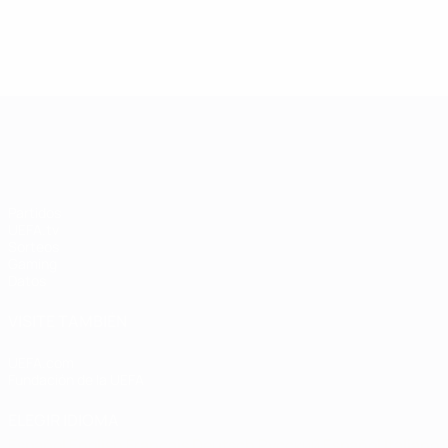
4
4
4
Crvena Zvezda
4
Savić
4
4
Ranking completo
R
UEFA Champions League
Partidos
UEFA.tv
Sorteos
Gaming
Datos
VISITE TAMBIÉN
UEFA.com
Fundación de la UEFA
ELEGIR IDIOMA
Español
English
Français
Deutsch
Русский
Español
Italiano