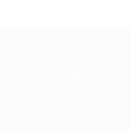
Crvena Zvezda
Savić
anking completo
Equipos
Noticias
Historia
Sobre
Tienda (clubes)
Português
العربية