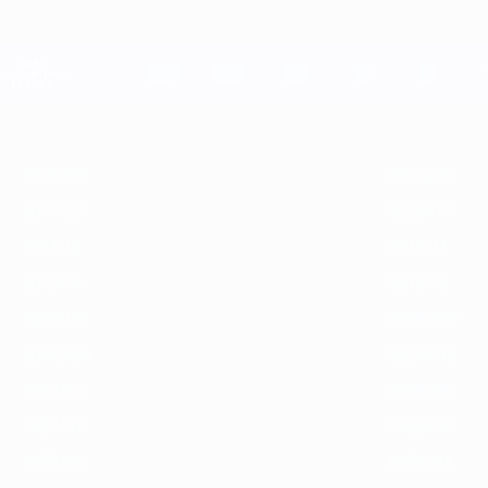
Saltar
al
contenido
Champions League oficial
principal
Resultados en directo y Fantasy
UEFA Champions League
Destacados
2025/26
2024/25
2023/24
2022/23
2021/22
2020/
2025/26
2024/25
2021/22
2020/21
2017/18
2016/17
2013/14
2012/13
2009/10
2008/09
2005/06
2004/05
2001/02
2000/01
1997/98
1996/97
1993/94
1992/93