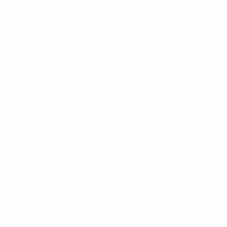
Goles
166
Goles totales
2,73
33'
Goles por partido
Minutos por gol
Cuándo se marcaron los goles