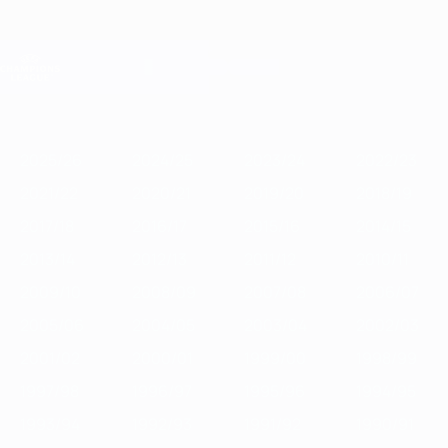
Saltar
al
contenido
Champions League oficial
Consíguela
principal
Resultados en directo y Fantasy
UEFA Champions League
Destacados
2025/26
2024/25
2023/24
2022/23
2021/22
2020/
2025/26
2024/25
2023/24
2022/23
2021/22
2020/21
2019/20
2018/19
2017/18
2016/17
2015/16
2014/15
2013/14
2012/13
2011/12
2010/11
2009/10
2008/09
2007/08
2006/07
2005/06
2004/05
2003/04
2002/03
2001/02
2000/01
1999/00
1998/99
1997/98
1996/97
1995/96
1994/95
1993/94
1992/93
1991/92
1990/91