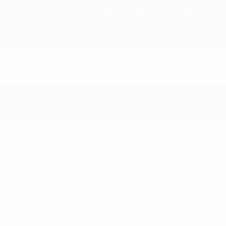
Resumen
Partidos
Grupos
Estadísticas
Equipos
Partidos - 1