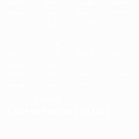
1989/90
1988/89
1987/88
1986/87
1985/86
1984/85
1983/84
1982/83
1981/82
1980/81
1979/80
1978/79
1977/78
1976/77
1975/76
1974/75
1973/74
1972/73
1971/72
1970/71
1969/70
1968/69
1967/68
1966/67
1965/66
1964/65
1963/64
1962/63
1961/62
1960/61
1959/60
1958/59
1957/58
1956/57
1955/56
Hamburg
CAMPEÓN
Copa de Europa 1982/83