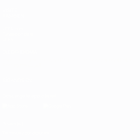
VISITE
TAMBIÉN
UEFA.com
Fundación de la
UEFA
ELEGIR IDIOMA
Español
English
Français
Deutsch
Русский
Español
Italiano
Português
العربية
SÍGANOS EN
Descarga la app oficial
Privacidad
Términos y condiciones