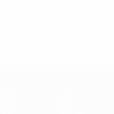
UEFA Champions League
Partidos
Equipos
UEFA.tv
Noticias
Sorteos
Historia
Gaming
Sobre
Datos
Tienda (clubes)