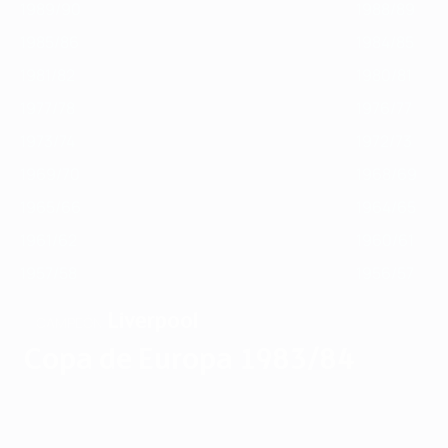
1989/90
1988/89
1985/86
1984/85
1981/82
1980/81
1977/78
1976/77
1973/74
1972/73
1969/70
1968/69
1965/66
1964/65
1961/62
1960/61
1957/58
1956/57
Liverpool
CAMPEÓN
Copa de Europa 1983/84