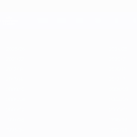
Saltar
al
contenido
Champions League oficial
principal
Resultados en directo y Fantasy
UEFA Champions League
Destacados
2025/26
2024/25
2023/24
2022/23
2021/22
2020/
2025/26
2024/25
2021/22
2020/21
2017/18
2016/17
2013/14
2012/13
2009/10
2008/09
2005/06
2004/05
2001/02
2000/01
1997/98
1996/97
1993/94
1992/93