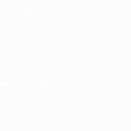
VISITE TAMBIÉN
UEFA.com
Fundación de la UEFA
ELEGIR IDIOMA
Español
English
Français
Deutsch
Русский
Español
Italiano
SÍGANOS EN
Descarga la app oficial
Privacidad
Términos y condiciones
Política de cookies
Ajustes de privacidad