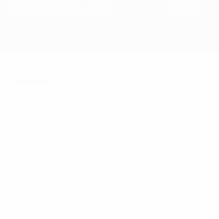
Resumen
Partidos
Grupos
Estadísticas
Equipos
Resumen
118
Partidos jugados
31
31
Equipos de la fase final
Incluyendo fase de clasific