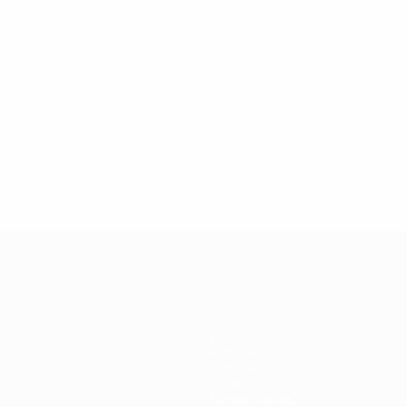
l
United
United
ool
eto
Equipos
Noticias
Historia
Sobre
Tienda (clubes)