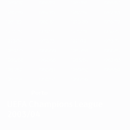
1989/90
1988/89
1987/88
1986/87
1985/86
1984/85
1983/84
1982/83
1981/82
1980/81
1979/80
1978/79
1977/78
1976/77
1975/76
1974/75
1973/74
1972/73
1971/72
1970/71
1969/70
1968/69
1967/68
1966/67
1965/66
1964/65
1963/64
1962/63
1961/62
1960/61
1959/60
1958/59
1957/58
1956/57
1955/56
Porto
CAMPEÓN
UEFA Champions League
2003/04