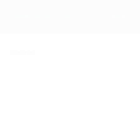
Resumen
Partidos
Grupos
Estadísticas
Equipos
Resumen
250
Partidos jugados
32
72
Equipos de la fase
Incluyendo fase de
final
clasificación