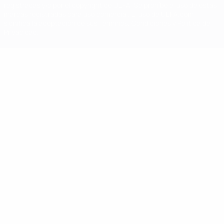
registradas y/o por el copyright de UEFA. Se prohíbe el uso de estas
marcas registradas para uso comercial. El uso de UEFA.com
significa la aceptación de sus Términos, Condiciones y Política de
Privacidad.