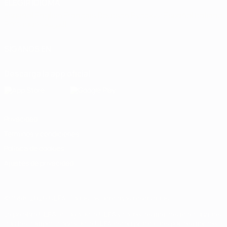
ELEGIR IDIOMA
Español
English
Français
Deutsch
Русский
Español
Italiano
Português
العربية
SÍGANOS EN
Descarga la app oficial
Privacidad
Términos y condiciones
Política de cookies
Ajustes de privacidad
© 1998-2026 UEFA. Todos los derechos reservados
La palabra UEFA, el logo de la UEFA y todas las marcas relacionadas
con las competiciones de la UEFA están protegidas por las marcas