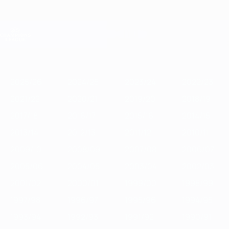
Saltar
al
contenido
Champions League oficial
Consíguela
principal
Resultados en directo y Fantasy
UEFA Champions League
Destacados
2025/26
2024/25
2023/24
2022/23
2021/22
2020/
2025/26
2024/25
2023/24
2022/23
2021/22
2020/21
2019/20
2018/19
2017/18
2016/17
2015/16
2014/15
2013/14
2012/13
2011/12
2010/11
2009/10
2008/09
2007/08
2006/07
2005/06
2004/05
2003/04
2002/03
2001/02
2000/01
1999/00
1998/99
1997/98
1996/97
1995/96
1994/95
1993/94
1992/93
1991/92
1990/91