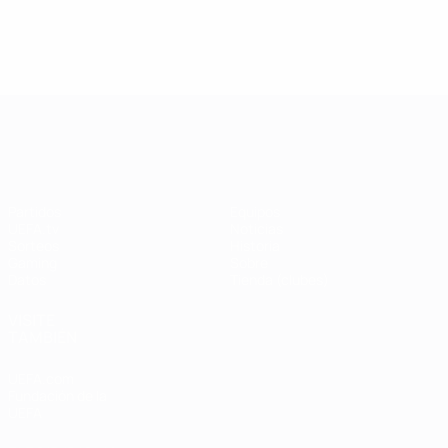
Lyon
Milan
15
5
32
Ranking
Ranking
Ranking
completo
completo
completo
UEFA Champions League
Partidos
Equipos
UEFA.tv
Noticias
Sorteos
Historia
Gaming
Sobre
Datos
Tienda (clubes)
VISITE
TAMBIÉN
UEFA.com
Fundación de la
UEFA